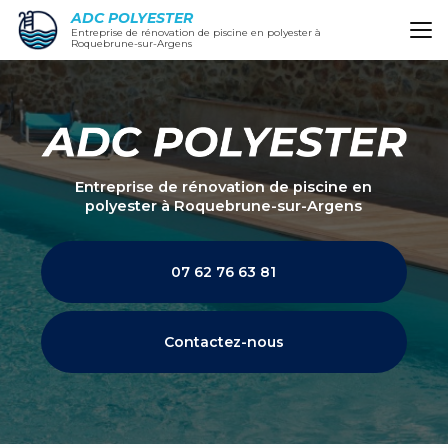
Aller
ADC POLYESTER
au
Entreprise de rénovation de piscine en polyester à
Roquebrune-sur-Argens
contenu
principal
Entreprise de rénovation de piscine en
polyester
à Roquebrune-sur-Argens
07 62 76 63 81
Contactez-nous