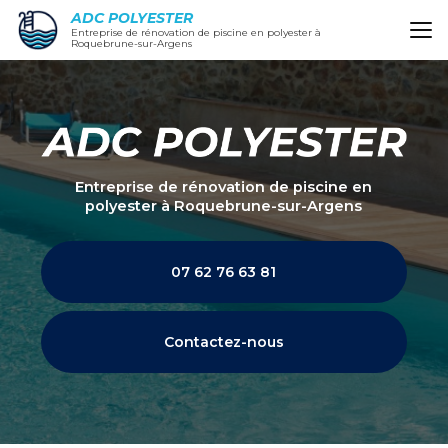
Aller
ADC POLYESTER
au
Entreprise de rénovation de piscine en polyester à
Roquebrune-sur-Argens
contenu
principal
Entreprise de rénovation de piscine en
polyester
à Roquebrune-sur-Argens
07 62 76 63 81
Contactez-nous