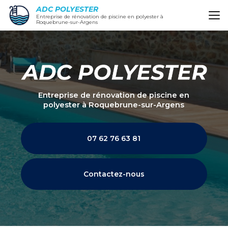
Aller
ADC POLYESTER
au
Entreprise de rénovation de piscine en polyester à
Roquebrune-sur-Argens
contenu
principal
Entreprise de rénovation de piscine en
polyester
à Roquebrune-sur-Argens
07 62 76 63 81
Contactez-nous