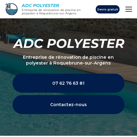
Aller
ADC POLYESTER
au
Devis gratuit
Entreprise de rénovation de piscine en
polyester à Roquebrune-sur-Argens
contenu
principal
Entreprise de rénovation de piscine en
polyester
à Roquebrune-sur-Argens
07 62 76 63 81
Contactez-nous