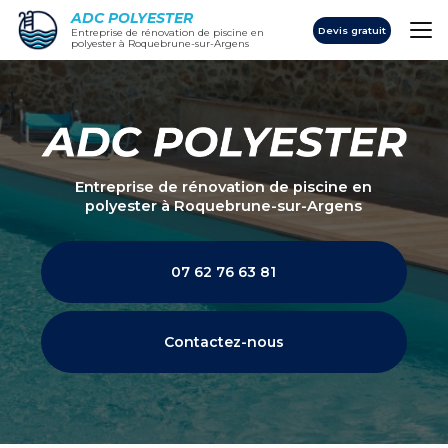
Aller
ADC POLYESTER
au
Devis gratuit
Entreprise de rénovation de piscine en
polyester à Roquebrune-sur-Argens
contenu
principal
Entreprise de rénovation de piscine en
polyester
à Roquebrune-sur-Argens
07 62 76 63 81
Contactez-nous