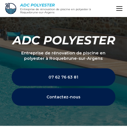
Aller
ADC POLYESTER
au
Entreprise de rénovation de piscine en polyester à
Roquebrune-sur-Argens
contenu
principal
Entreprise de rénovation de piscine en
polyester
à Roquebrune-sur-Argens
07 62 76 63 81
Contactez-nous