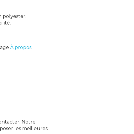
n polyester.
lité.
 page
À propos
.
contacter. Notre
poser les meilleures