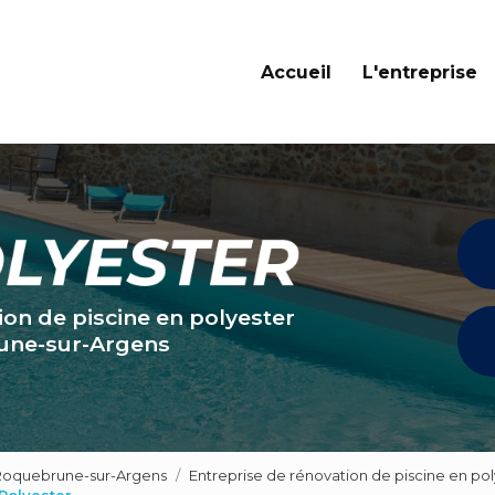
Navigation principale
Accueil
L'entreprise
ion de piscine en polyester
une-sur-Argens
 Roquebrune-sur-Argens
Entreprise de rénovation de piscine en po