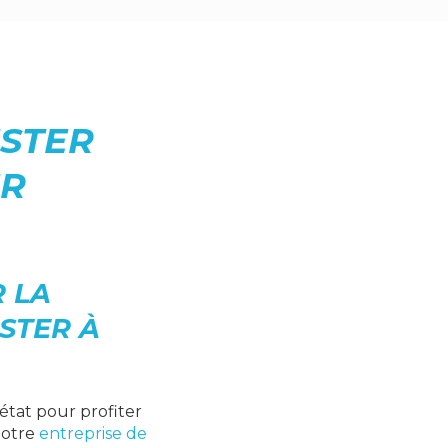
ESTER
ER
 LA
STER À
état pour profiter
notre
entreprise de