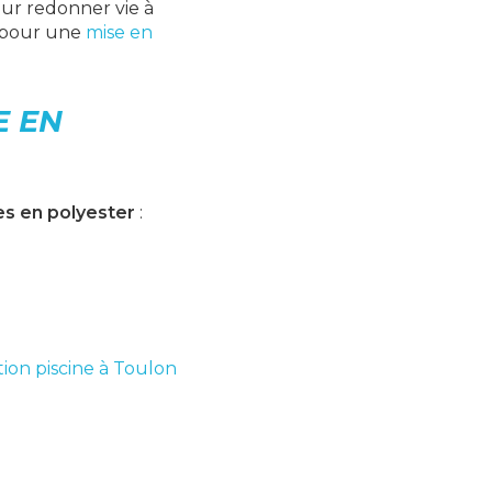
our redonner vie à
pour une
mise en
E EN
es en polyester
:
ion piscine à Toulon