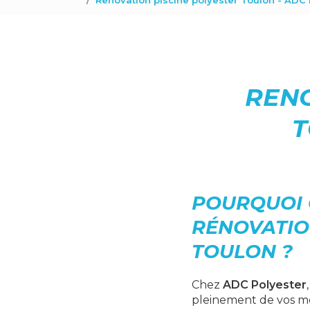
Renovation piscine polyester Toulon - ADC 
RENO
T
POURQUOI 
RÉNOVATIO
TOULON ?
Chez
ADC Polyester
pleinement de vos m