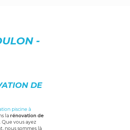
OULON -
VATION DE
tion piscine à
ns la
rénovation de
n. Que vous ayez
nt, nous sommes là