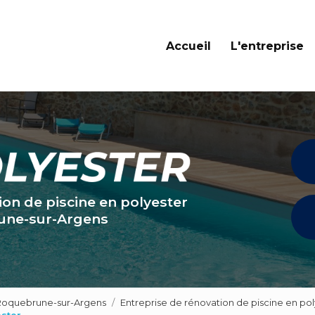
Navigation principale
Accueil
L'entreprise
ion de piscine en polyester
une-sur-Argens
 Roquebrune-sur-Argens
Entreprise de rénovation de piscine en po