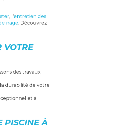
ster
, l'
entretien des
 de nage
. Découvrez
R VOTRE
ssons des travaux
 la
durabilité de votre
xceptionnel et à
 PISCINE À