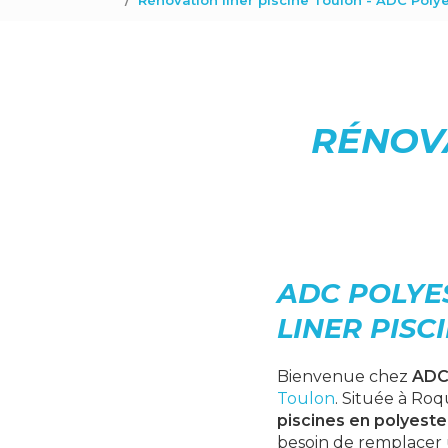
Rénovation liner piscine Toulon - ADC Poly
RÉNOVA
ADC POLYE
LINER PISC
Bienvenue chez
ADC
Toulon
. Située à Roq
piscines en polyeste
besoin de remplacer u