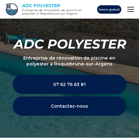
Aller
ADC POLYESTER
au
Devis gratuit
Entreprise de rénovation de piscine en
polyester à Roquebrune-sur-Argens
contenu
principal
Entreprise de rénovation de piscine en
polyester
à Roquebrune-sur-Argens
07 62 76 63 81
Contactez-nous