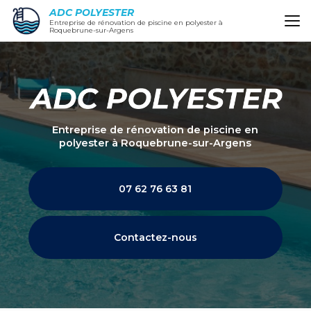
Aller
ADC POLYESTER
au
Entreprise de rénovation de piscine en polyester à
Roquebrune-sur-Argens
contenu
principal
Entreprise de rénovation de piscine en
polyester
à Roquebrune-sur-Argens
07 62 76 63 81
Contactez-nous