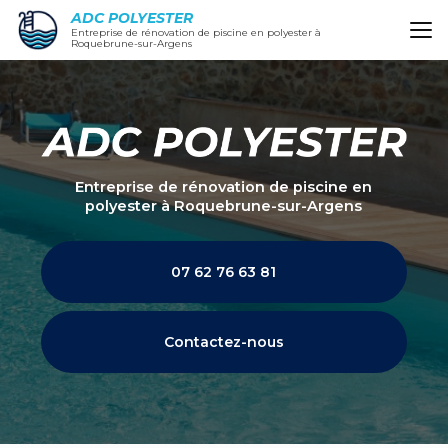
Aller
ADC POLYESTER
au
Entreprise de rénovation de piscine en polyester à
Roquebrune-sur-Argens
contenu
principal
Entreprise de rénovation de piscine en
polyester
à Roquebrune-sur-Argens
07 62 76 63 81
Contactez-nous