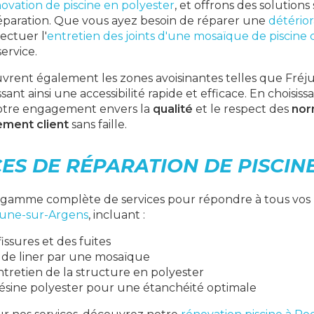
ovation de piscine en polyester
, et offrons des solution
réparation. Que vous ayez besoin de réparer une
détérior
ectuer l'
entretien des joints d'une mosaïque de piscine
service.
vrent également les zones avoisinantes telles que Fréju
sant ainsi une accessibilité rapide et efficace. En choisis
notre engagement envers la
qualité
et le respect des
nor
ment client
sans faille.
ES DE RÉPARATION DE PISCIN
gamme complète de services pour répondre à tous vos 
rune-sur-Argens
, incluant :
issures et des fuites
e liner par une mosaïque
ntretien de la structure en polyester
ésine polyester
pour une étanchéité optimale