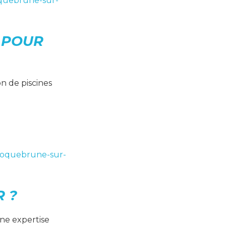
oquebrune-sur-
R POUR
on de piscines
 Roquebrune-sur-
 ?
ne expertise