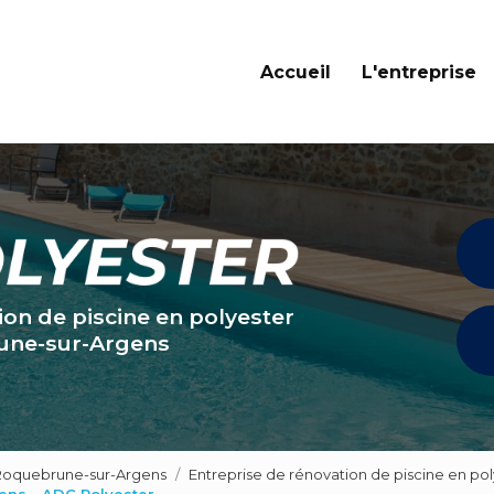
Navigation principale
Accueil
L'entreprise
ion de piscine en polyester
une-sur-Argens
 Roquebrune-sur-Argens
Entreprise de rénovation de piscine en p