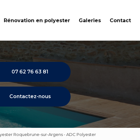
Rénovation en polyester
Galeries
Contact
07 62 76 63 81
Contactez-nous
olyester Roquebrune-sur-Argens - ADC Polyester