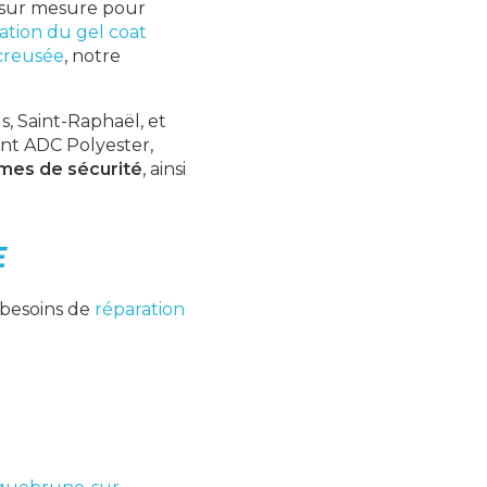
s sur mesure pour
ation du gel coat
 creusée
, notre
s, Saint-Raphaël, et
sant ADC Polyester,
mes de sécurité
, ainsi
E
besoins de
réparation