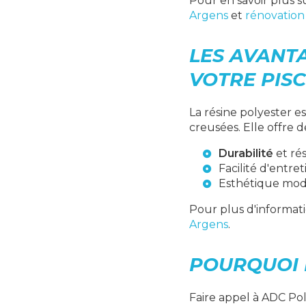
Pour en savoir plus s
Argens
et
rénovation
LES AVANT
VOTRE PISC
La résine polyester e
creusées. Elle offre
Durabilité
et ré
Facilité d'entret
Esthétique mod
Pour plus d'informati
Argens
.
POURQUOI 
Faire appel à ADC Pol