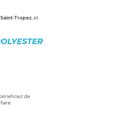
.
,
Saint-Tropez
, et
POLYESTER
bénéficiez de
aire.