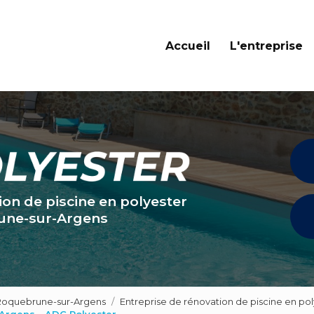
Navigation principale
Accueil
L'entreprise
ion de piscine en polyester
une-sur-Argens
 Roquebrune-sur-Argens
Entreprise de rénovation de piscine en p