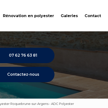
Rénovation en polyester
Galeries
Contact
07 62 76 63 81
Contactez-nous
olyester Roquebrune-sur-Argens - ADC Polyester