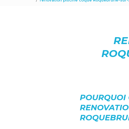
renovation piscine coque Roquebrune-sur-
RE
ROQU
POURQUOI 
RENOVATIO
ROQUEBRUN