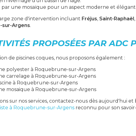
en hivernage d'un bassin de nage
.
r par une mosaïque pour un aspect moderne et élégant
rge zone d'intervention incluant
Fréjus
,
Saint-Raphaël
-sur-Argens
.
TIVITÉS PROPOSÉES PAR ADC 
tion de piscines coques, nous proposons également :
ine polyester à Roquebrune-sur-Argens
cine carrelage à Roquebrune-sur-Argens
iscine à Roquebrune-sur-Argens
cine mosaique à Roquebrune-sur-Argens
ons sur nos services, contactez-nous dès aujourd'hui et 
niste à Roquebrune-sur-Argens
reconnu pour son savoir-f