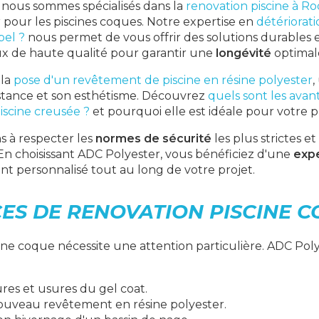
, nous sommes spécialisés dans la
renovation piscine à R
er pour les piscines coques. Notre expertise en
détériorat
pel ?
nous permet de vous offrir des solutions durables 
aux de haute qualité pour garantir une
longévité
optimale
 la
pose d'un revêtement de piscine en résine polyester
,
stance et son esthétisme. Découvrez
quels sont les avan
iscine creusée ?
et pourquoi elle est idéale pour votre p
 à respecter les
normes de sécurité
les plus strictes et
 En choisissant ADC Polyester, vous bénéficiez d'une
expe
personnalisé tout au long de votre projet.
CES DE RENOVATION PISCINE 
ine coque nécessite une attention particulière. ADC Pol
ures et usures du gel coat.
ouveau revêtement en résine polyester.