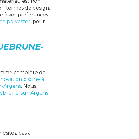
atériau est non
 en termes de design.
é à vos préférences
ine polyester
, pour
UEBRUNE-
 gamme complète de
novation piscine à
r-Argens
. Nous
quebrune-sur-Argens
'hésitez pas à