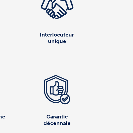
Interlocuteur
unique
me
Garantie
décennale