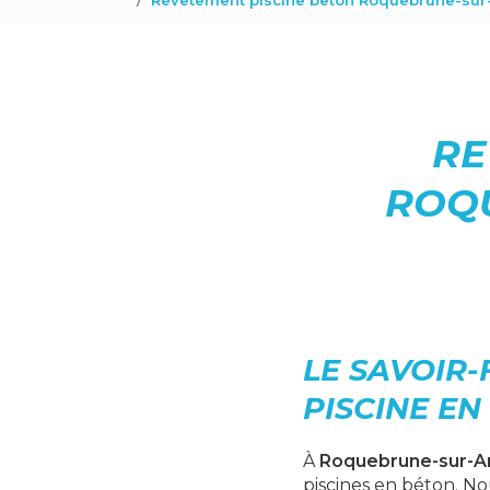
Revetement piscine beton Roquebrune-sur
RE
ROQU
LE SAVOIR-
PISCINE EN
À
Roquebrune-sur-A
piscines en béton. No