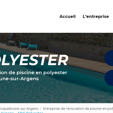
Navigation principale
Accueil
L'entreprise
ion de piscine en polyester
une-sur-Argens
 Roquebrune-sur-Argens
Entreprise de rénovation de piscine en p