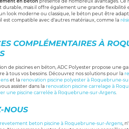
tement en béton
présente de nombreux avantages. Ce m
durable, mais il offre également une grande flexibilité
un look moderne ou classique, le béton peut être adapt
 il est compatible avec d'autres matériaux, comme la
rés
CES COMPLÉMENTAIRES À ROQ
S
tion de piscines en béton, ADC Polyester propose une
re à tous vos besoins. Découvrez nos solutions pour la
re
gens
et la
renovation piscine polyester à Roquebrune-su
us assister dans la
renovation piscine carrelage à Ro
er une piscine carrelée à Roquebrune-sur-Argens
.
Z-NOUS
revetement beton piscine à Roquebrune-sur-Argens
, n