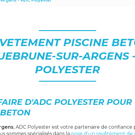
-Argens - ADC Polyester
VETEMENT PISCINE BE
EBRUNE-SUR-ARGENS 
POLYESTER
FAIRE D'ADC POLYESTER POUR
 BETON
rgens
, ADC Polyester est votre partenaire de confiance 
us sommes spécialisés dans la
pose d'un revêtement de p