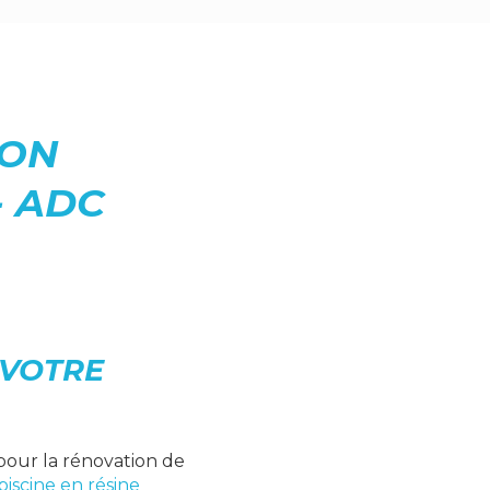
TON
- ADC
 VOTRE
pour la rénovation de
iscine en résine