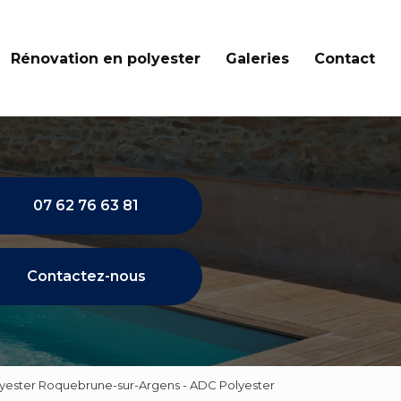
Rénovation en polyester
Galeries
Contact
07 62 76 63 81
Contactez-nous
olyester Roquebrune-sur-Argens - ADC Polyester