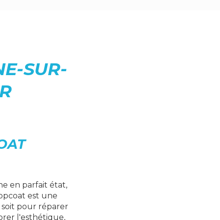
E-SUR-
ER
COAT
e en parfait état,
topcoat est une
 soit pour réparer
rer l'esthétique,