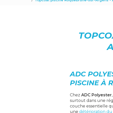
Topcoat piscine Roquebrune-sur-Argens - 
TOPCO
A
ADC POLYE
PISCINE À
Chez
ADC Polyester
surtout dans une ré
couche essentielle qu
une
détérioration du 