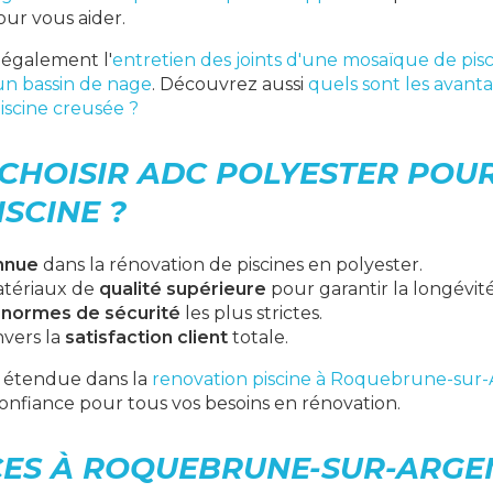
our vous aider.
 également l'
entretien des joints d'une mosaïque de pis
un bassin de nage
. Découvrez aussi
quels sont les avanta
iscine creusée ?
CHOISIR ADC POLYESTER POU
SCINE ?
nnue
dans la rénovation de piscines en polyester.
matériaux de
qualité supérieure
pour garantir la longévité
x
normes de sécurité
les plus strictes.
vers la
satisfaction client
totale.
 étendue dans la
renovation piscine à Roquebrune-sur
onfiance pour tous vos besoins en rénovation.
CES À ROQUEBRUNE-SUR-ARGEN