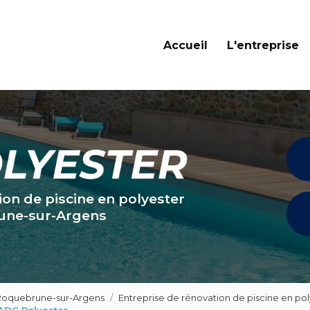
Navigation principale
Accueil
L'entreprise
ion de piscine en polyester
une-sur-Argens
 Roquebrune-sur-Argens
Entreprise de rénovation de piscine en p