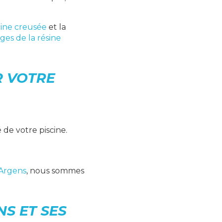
cine creusée
et la
ges de la résine
R VOTRE
 de votre piscine.
-Argens
, nous sommes
S ET SES