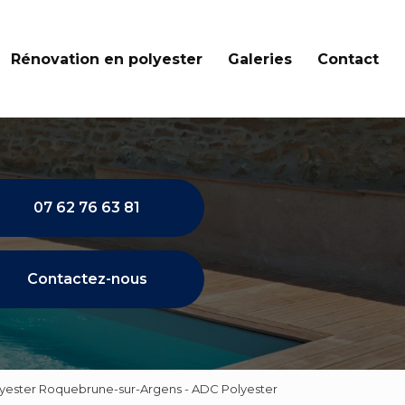
Rénovation en polyester
Galeries
Contact
07 62 76 63 81
Contactez-nous
olyester Roquebrune-sur-Argens - ADC Polyester