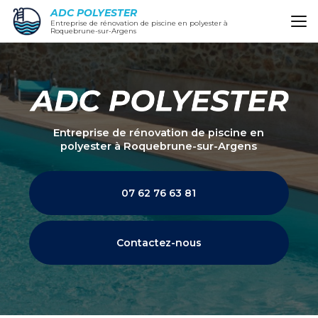
Aller
ADC POLYESTER
au
Entreprise de rénovation de piscine en polyester à
Roquebrune-sur-Argens
contenu
principal
Entreprise de rénovation de piscine en
polyester
à Roquebrune-sur-Argens
07 62 76 63 81
Contactez-nous