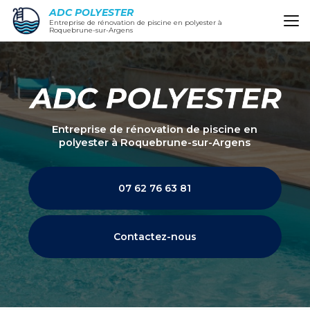
Aller
ADC POLYESTER
au
Entreprise de rénovation de piscine en polyester à
Roquebrune-sur-Argens
contenu
principal
Entreprise de rénovation de piscine en
polyester
à Roquebrune-sur-Argens
07 62 76 63 81
Contactez-nous