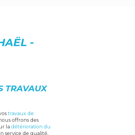
HAËL -
OS TRAVAUX
 vos
travaux de
 nous offrons des
ur la
détérioration du
n service de qualité,