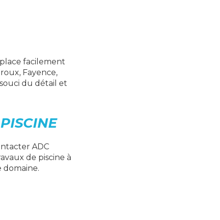
éplace facilement
uroux, Fayence,
souci du détail et
PISCINE
contacter ADC
ravaux de piscine à
e domaine.