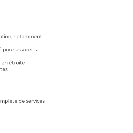
vation, notamment
 pour assurer la
s en étroite
tes.
mplète de services