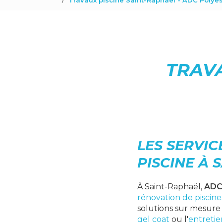
Travaux piscine Saint-Raphaël - ADC Polyes
TRAVA
LES SERVI
PISCINE À 
À Saint-Raphaël,
ADC
rénovation de piscine
solutions sur mesure 
gel coat
ou l'
entretie