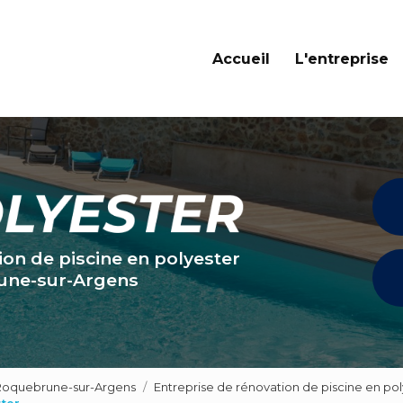
Navigation principale
Accueil
L'entreprise
ion de piscine en polyester
une-sur-Argens
 Roquebrune-sur-Argens
Entreprise de rénovation de piscine en po