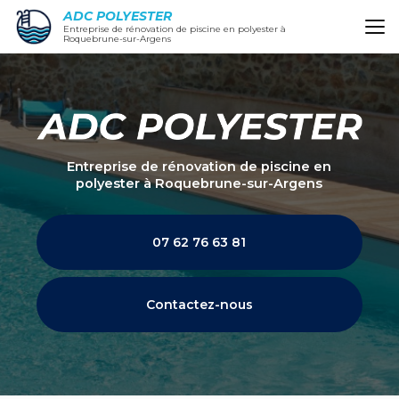
Aller
ADC POLYESTER
au
Entreprise de rénovation de piscine en polyester à
Roquebrune-sur-Argens
contenu
principal
Entreprise de rénovation de piscine en
polyester
à Roquebrune-sur-Argens
07 62 76 63 81
Contactez-nous