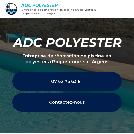
Aller
ADC POLYESTER
au
Entreprise de rénovation de piscine en polyester à
Roquebrune-sur-Argens
contenu
principal
Entreprise de rénovation de piscine en
polyester
à Roquebrune-sur-Argens
07 62 76 63 81
Contactez-nous