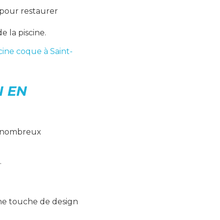
 pour restaurer
e la piscine.
cine coque à Saint-
N EN
es nombreux
.
e touche de design