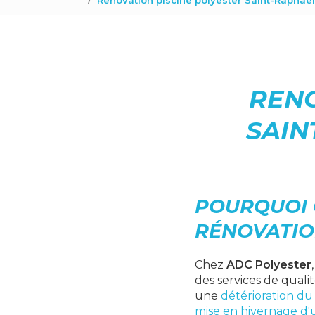
Renovation piscine polyester Saint-Raphaël
RENO
SAIN
POURQUOI 
RÉNOVATION
Chez
ADC Polyester
des services de quali
une
détérioration du 
mise en hivernage d'