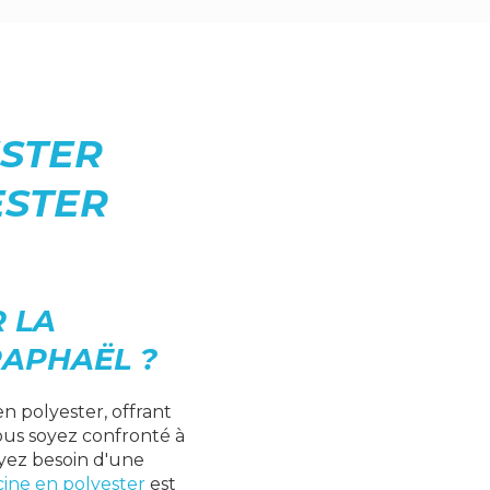
ESTER
ESTER
 LA
RAPHAËL ?
en polyester, offrant
vous soyez confronté à
yez besoin d'une
cine en polyester
est