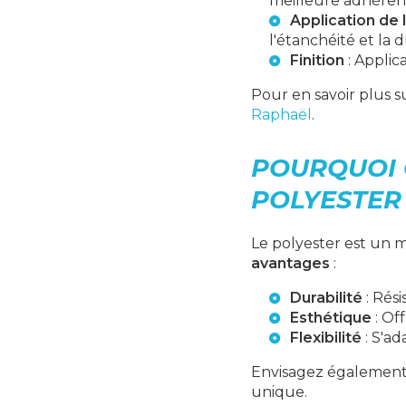
meilleure adhére
Application de 
l'étanchéité et la d
Finition
: Applic
Pour en savoir plus s
Raphaël
.
POURQUOI 
POLYESTER
Le polyester est un m
avantages
:
Durabilité
: Rési
Esthétique
: Off
Flexibilité
: S'ad
Envisagez également
unique.