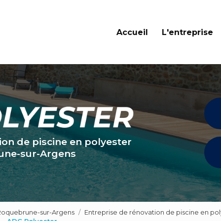
Navigation principale
Accueil
L'entreprise
ion de piscine en polyester
une-sur-Argens
 Roquebrune-sur-Argens
Entreprise de rénovation de piscine en po