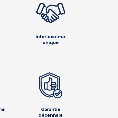
Interlocuteur
unique
me
Garantie
décennale