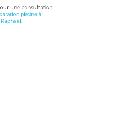
pour une consultation
paration piscine à
t-Raphaël
.