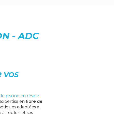
ON - ADC
R VOS
e piscine en résine
 expertise en
fibre de
hétiques adaptées à
 à Toulon et ses