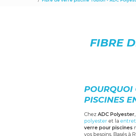
Fibre de verre piscine Toulon - ADC Polyes
FIBRE D
POURQUOI 
PISCINES E
Chez
ADC Polyester
polyester
et la
entret
verre pour piscines
n
vos besoins. Basés à 