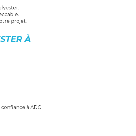
lyester.
eccable.
tre projet.
STER À
s confiance à ADC