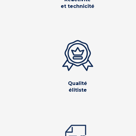
et technicité
Qualité
élitiste