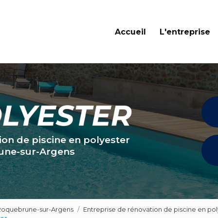
Navigation principale
Accueil
L'entreprise
ion de piscine en polyester
une-sur-Argens
 Roquebrune-sur-Argens
Entreprise de rénovation de piscine en po