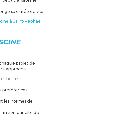
ner peut transformer
olonge sa durée de vie.
scine à Saint-Raphaël
SCINE
 chaque projet de
otre approche :
les besoins
os préférences
nt les normes de
 finition parfaite de