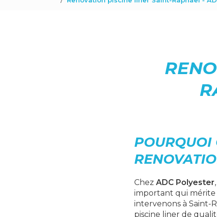
Renovation piscine liner Saint-Raphaël - A
RENOV
R
POURQUOI 
RENOVATION
Chez
ADC Polyester
important qui mérite
intervenons à Saint-R
piscine liner de qual