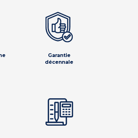
me
Garantie
décennale