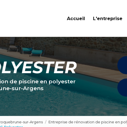
Navigation principale
Accueil
L'entreprise
ion de piscine en polyester
une-sur-Argens
 Roquebrune-sur-Argens
Entreprise de rénovation de piscine en po