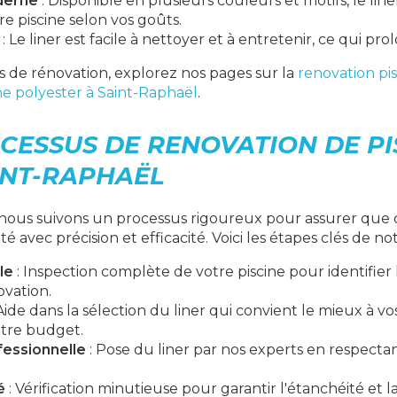
derne
: Disponible en plusieurs couleurs et motifs, le li
e piscine selon vos goûts.
: Le liner est facile à nettoyer et à entretenir, ce qui pr
s de rénovation, explorez nos pages sur la
renovation pi
ne polyester à Saint-Raphaël
.
CESSUS DE RENOVATION DE PI
INT-RAPHAËL
nous suivons un processus rigoureux pour assurer que
é avec précision et efficacité. Voici les étapes clés de n
le
: Inspection complète de votre piscine pour identifier 
ovation.
Aide dans la sélection du liner qui convient le mieux à v
otre budget.
ofessionnelle
: Pose du liner par nos experts en respecta
é
: Vérification minutieuse pour garantir l'étanchéité et la