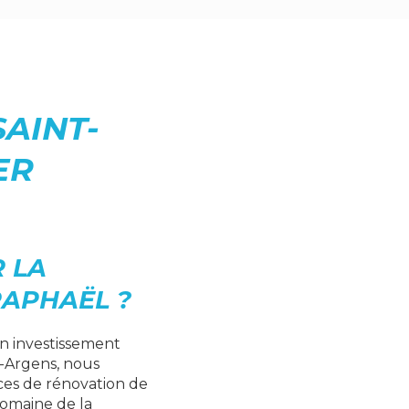
SAINT-
ER
 LA
RAPHAËL ?
un investissement
r-Argens, nous
ices de rénovation de
domaine de la