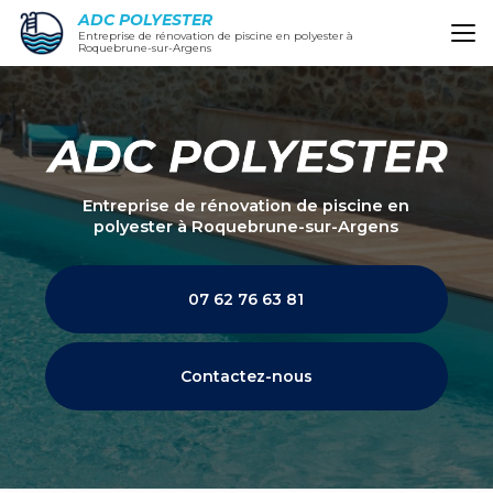
Aller
ADC POLYESTER
au
Entreprise de rénovation de piscine en polyester à
Roquebrune-sur-Argens
contenu
principal
Entreprise de rénovation de piscine en
polyester
à Roquebrune-sur-Argens
07 62 76 63 81
Contactez-nous