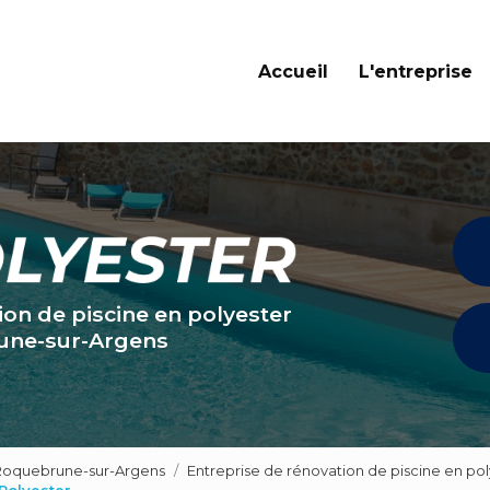
Navigation principale
Accueil
L'entreprise
ion de piscine en polyester
une-sur-Argens
 Roquebrune-sur-Argens
Entreprise de rénovation de piscine en pol