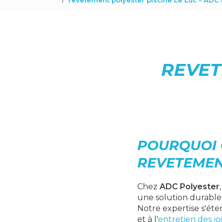
revetement polyester piscine Le Luc - ADC 
REVET
POURQUOI 
REVETEMENT
Chez
ADC Polyester
une solution durable 
Notre expertise s'ét
et à l'
entretien des j