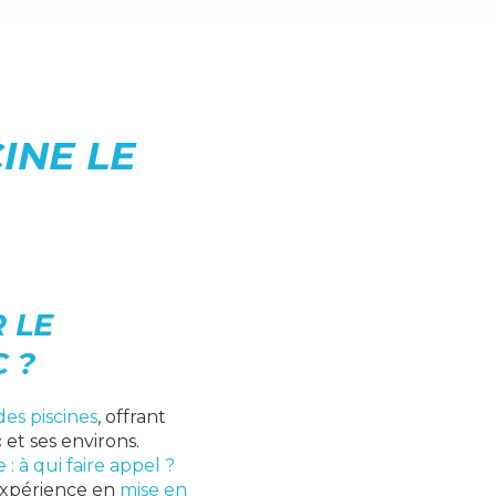
INE LE
 LE
 ?
es piscines
, offrant
c
et ses environs.
: à qui faire appel ?
 expérience en
mise en