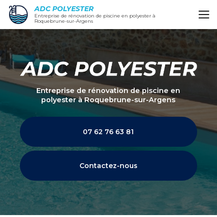
Aller
ADC POLYESTER
au
Entreprise de rénovation de piscine en polyester à
Roquebrune-sur-Argens
contenu
principal
Entreprise de rénovation de piscine en
polyester
à Roquebrune-sur-Argens
07 62 76 63 81
Contactez-nous