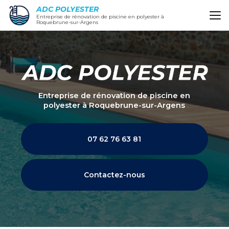
Aller
ADC POLYESTER
au
Entreprise de rénovation de piscine en polyester à
Roquebrune-sur-Argens
contenu
principal
Entreprise de rénovation de piscine en
polyester
à Roquebrune-sur-Argens
07 62 76 63 81
Contactez-nous