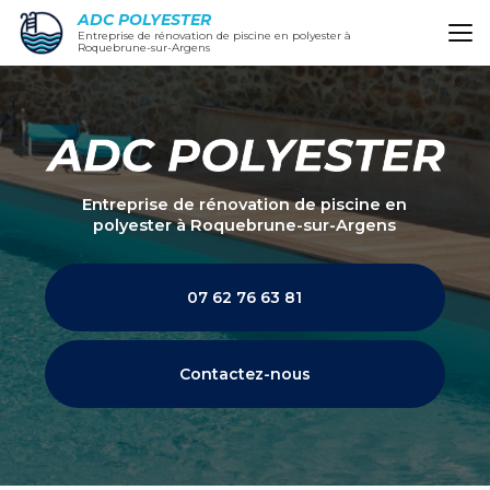
Aller
ADC POLYESTER
au
Entreprise de rénovation de piscine en polyester à
Roquebrune-sur-Argens
contenu
principal
Entreprise de rénovation de piscine en
polyester
à Roquebrune-sur-Argens
07 62 76 63 81
Contactez-nous