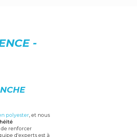
ENCE -
ANCHE
en polyester
, et nous
héité
 de renforcer
quipe d'experts est à