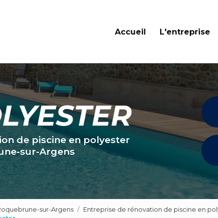
Navigation principale
Accueil
L'entreprise
ion de piscine en polyester
une-sur-Argens
 Roquebrune-sur-Argens
Entreprise de rénovation de piscine en po