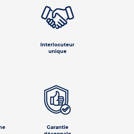
Interlocuteur
unique
me
Garantie
décennale