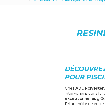
resine etanche piscine Fayence - ADC Poly
RESIN
DÉCOUVREZ
POUR PISC
Chez
ADC Polyester
intervenons dans la l
exceptionnelles
grâc
l'étanchéité de votre