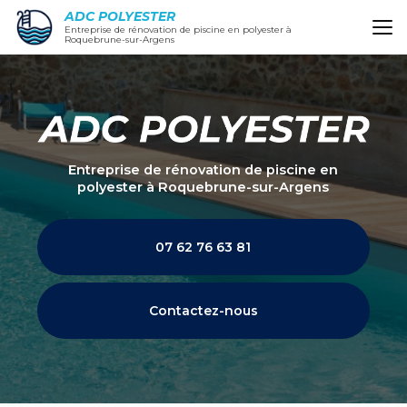
Aller
ADC POLYESTER
au
Entreprise de rénovation de piscine en polyester à
Roquebrune-sur-Argens
contenu
principal
Entreprise de rénovation de piscine en
polyester
à Roquebrune-sur-Argens
07 62 76 63 81
Contactez-nous