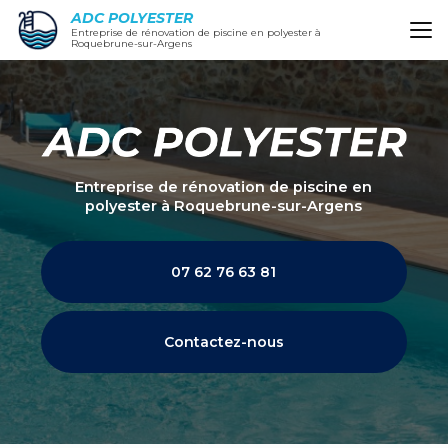
Aller
ADC POLYESTER
au
Entreprise de rénovation de piscine en polyester à
Roquebrune-sur-Argens
contenu
principal
Entreprise de rénovation de piscine en
polyester
à Roquebrune-sur-Argens
07 62 76 63 81
Contactez-nous