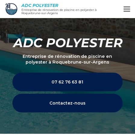
Aller
ADC POLYESTER
au
Entreprise de rénovation de piscine en polyester à
Roquebrune-sur-Argens
contenu
principal
Entreprise de rénovation de piscine en
polyester
à Roquebrune-sur-Argens
07 62 76 63 81
Contactez-nous