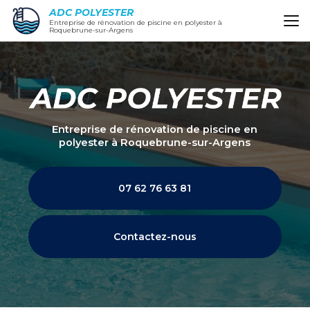
Aller
ADC POLYESTER
au
Entreprise de rénovation de piscine en polyester à
Roquebrune-sur-Argens
contenu
principal
Entreprise de rénovation de piscine en
polyester
à Roquebrune-sur-Argens
07 62 76 63 81
Contactez-nous