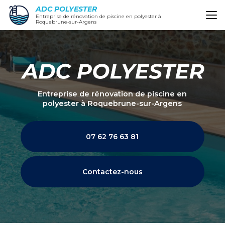
Aller
ADC POLYESTER
au
Entreprise de rénovation de piscine en polyester à
Roquebrune-sur-Argens
contenu
principal
Entreprise de rénovation de piscine en
polyester
à Roquebrune-sur-Argens
07 62 76 63 81
Contactez-nous