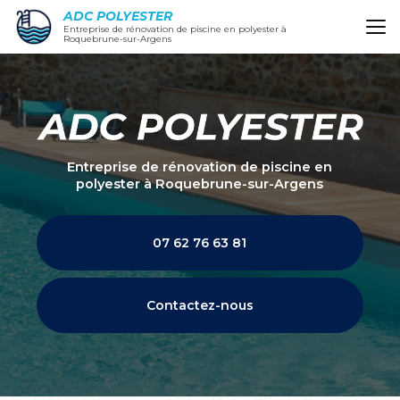
Aller
ADC POLYESTER
au
Entreprise de rénovation de piscine en polyester à
Roquebrune-sur-Argens
contenu
principal
Entreprise de rénovation de piscine en
polyester
à Roquebrune-sur-Argens
07 62 76 63 81
Contactez-nous