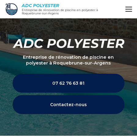
Aller
ADC POLYESTER
au
Entreprise de rénovation de piscine en polyester à
Roquebrune-sur-Argens
contenu
principal
Entreprise de rénovation de piscine en
polyester
à Roquebrune-sur-Argens
07 62 76 63 81
Contactez-nous