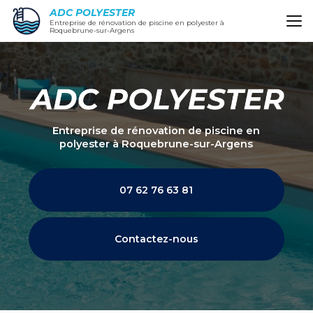
Aller
ADC POLYESTER
au
Entreprise de rénovation de piscine en polyester à
Roquebrune-sur-Argens
contenu
principal
Entreprise de rénovation de piscine en
polyester
à Roquebrune-sur-Argens
07 62 76 63 81
Contactez-nous