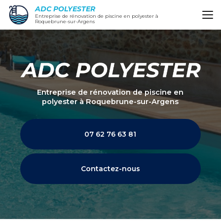
Aller
ADC POLYESTER
au
Entreprise de rénovation de piscine en polyester à
Roquebrune-sur-Argens
contenu
principal
Entreprise de rénovation de piscine en
polyester
à Roquebrune-sur-Argens
07 62 76 63 81
Contactez-nous