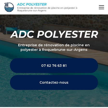
Aller
ADC POLYESTER
au
Entreprise de rénovation de piscine en polyester à
Roquebrune-sur-Argens
contenu
principal
Entreprise de rénovation de piscine en
polyester
à Roquebrune-sur-Argens
07 62 76 63 81
Contactez-nous