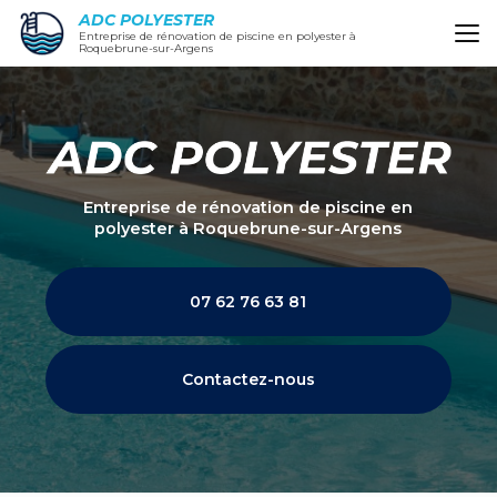
Aller
ADC POLYESTER
au
Entreprise de rénovation de piscine en polyester à
Roquebrune-sur-Argens
contenu
principal
Entreprise de rénovation de piscine en
polyester
à Roquebrune-sur-Argens
07 62 76 63 81
Contactez-nous