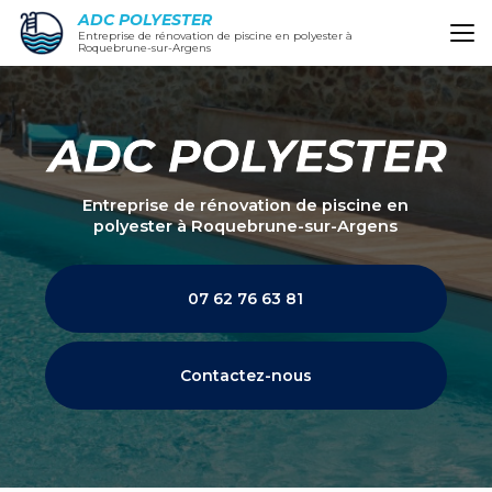
Aller
ADC POLYESTER
au
Entreprise de rénovation de piscine en polyester à
Roquebrune-sur-Argens
contenu
principal
Entreprise de rénovation de piscine en
polyester
à Roquebrune-sur-Argens
07 62 76 63 81
Contactez-nous