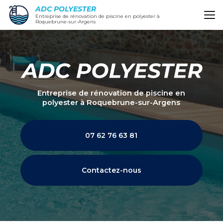
Aller
ADC POLYESTER
au
Entreprise de rénovation de piscine en polyester à
Roquebrune-sur-Argens
contenu
principal
Entreprise de rénovation de piscine en
polyester
à Roquebrune-sur-Argens
07 62 76 63 81
Contactez-nous