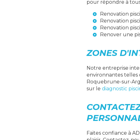
pour répondre à tous 
Renovation pisc
Renovation pisc
Renovation pisc
Renover une pis
ZONES D'IN
Notre entreprise inte
environnantes telles 
Roquebrune-sur-Arge
sur le
diagnostic pisc
CONTACTEZ
PERSONNAL
Faites confiance à A
plaisir. Contactez-no