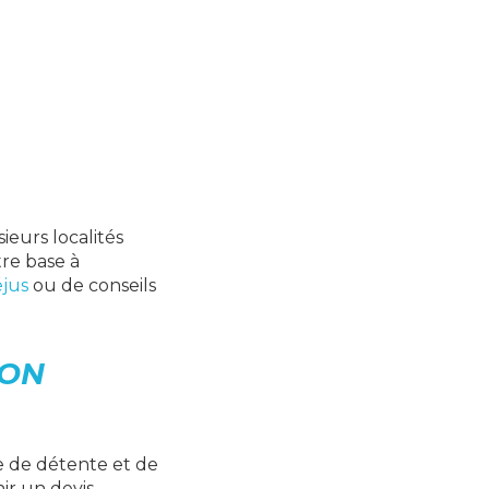
eurs localités
tre base à
éjus
ou de conseils
ION
e de détente et de
ir un devis