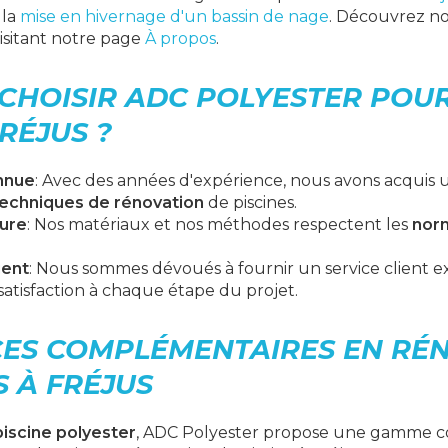
 la
mise en hivernage d'un bassin de nage
. Découvrez n
visitant notre page
À propos
.
CHOISIR ADC POLYESTER POU
FRÉJUS ?
nnue
: Avec des années d'expérience, nous avons acquis 
echniques de rénovation
de piscines.
eure
: Nos matériaux et nos méthodes respectent les
nor
ient
: Nous sommes dévoués à fournir un service client e
satisfaction à chaque étape du projet.
CES COMPLÉMENTAIRES EN RÉ
S À FRÉJUS
piscine polyester
, ADC Polyester propose une gamme c