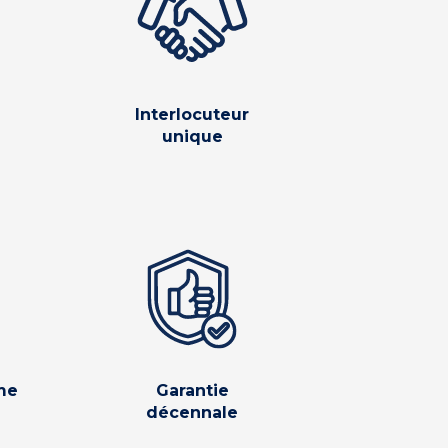
Interlocuteur
unique
me
Garantie
décennale