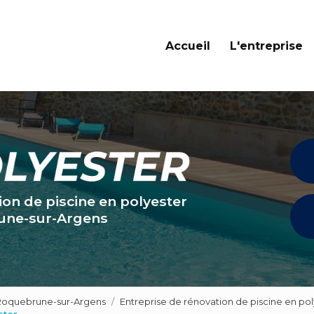
Navigation principale
Accueil
L'entreprise
ion de piscine en polyester
une-sur-Argens
 Roquebrune-sur-Argens
Entreprise de rénovation de piscine en pol