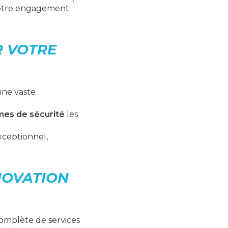
otre engagement
R VOTRE
une vaste
mes de sécurité
les
xceptionnel,
NOVATION
omplète de services