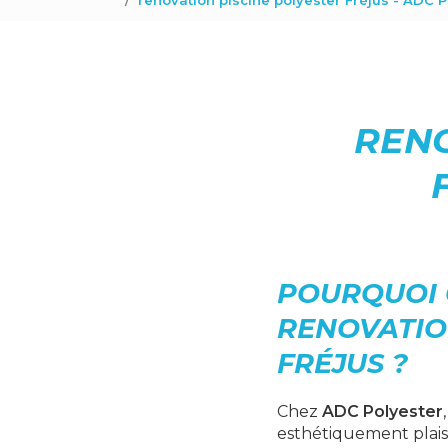
renovation piscine polyester Fréjus - ADC P
RENO
POURQUOI 
RENOVATIO
FRÉJUS ?
Chez
ADC Polyester
esthétiquement plais