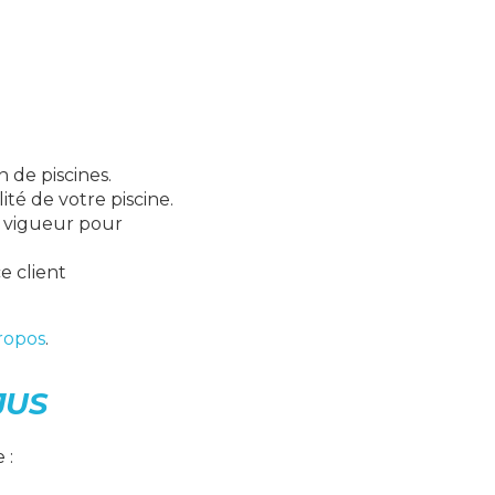
 de piscines.
té de votre piscine.
n vigueur pour
e client
ropos
.
JUS
 :