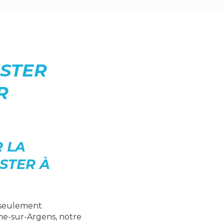
ESTER
R
 LA
STER À
n seulement
ne-sur-Argens, notre