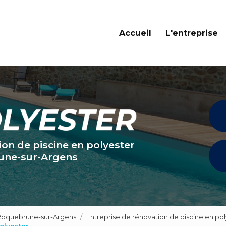
Navigation principale
Accueil
L'entreprise
ion de piscine en polyester
une-sur-Argens
 Roquebrune-sur-Argens
Entreprise de rénovation de piscine en pol