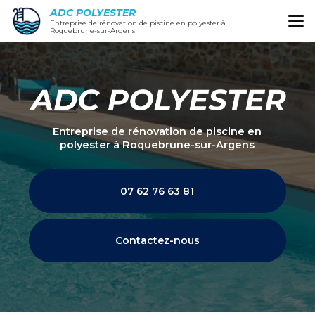
Aller
ADC POLYESTER
au
Entreprise de rénovation de piscine en polyester à
Roquebrune-sur-Argens
contenu
principal
Entreprise de rénovation de piscine en
polyester
à Roquebrune-sur-Argens
07 62 76 63 81
Contactez-nous