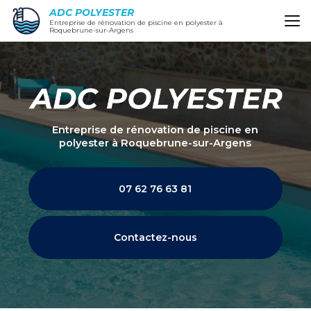
Aller
ADC POLYESTER
au
Entreprise de rénovation de piscine en polyester à
Roquebrune-sur-Argens
contenu
principal
Entreprise de rénovation de piscine en
polyester
à Roquebrune-sur-Argens
07 62 76 63 81
Contactez-nous