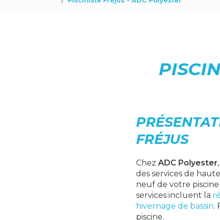
Pisciniste Fréjus - ADC Polyester
PISCI
PRÉSENTATI
FRÉJUS
Chez
ADC Polyester
des services de haute
neuf de votre piscine
services incluent la
r
hivernage de bassin
.
piscine.