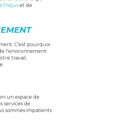
à Fréjus
et de
NEMENT
ment. C'est pourquoi
 de l'environnement
re travail,
e.
 en un espace de
s services de
us sommes impatients