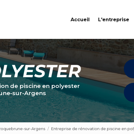
Navigation principale
Accueil
L'entreprise
ion de piscine en polyester
une-sur-Argens
 Roquebrune-sur-Argens
Entreprise de rénovation de piscine en pol