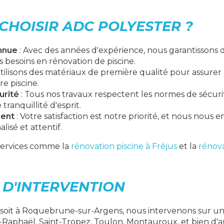
CHOISIR ADC POLYESTER ?
nnue
: Avec des années d'expérience, nous garantissons d
s besoins en rénovation de piscine.
tilisons des matériaux de première qualité pour assurer l
re piscine.
urité
: Tous nos travaux respectent les normes de sécurité
tranquillité d'esprit.
ient
: Votre satisfaction est notre priorité, et nous nous 
lisé et attentif.
services comme la
rénovation piscine à Fréjus
et la
rénova
 D'INTERVENTION
 soit à Roquebrune-sur-Argens, nous intervenons sur u
t-Raphaël, Saint-Tropez, Toulon, Montauroux, et bien d'a