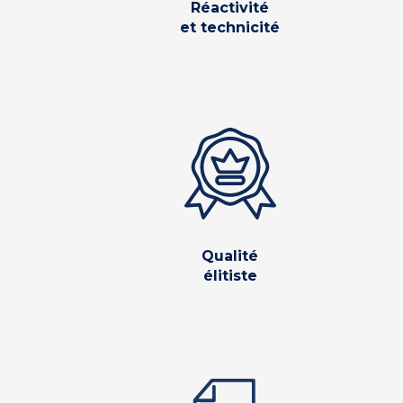
Réactivité
et technicité
Qualité
élitiste