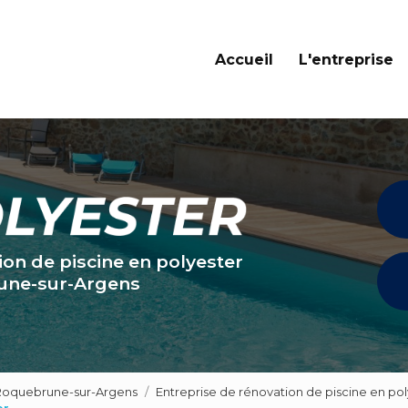
Navigation principale
Accueil
L'entreprise
ion de piscine en polyester
une-sur-Argens
 Roquebrune-sur-Argens
Entreprise de rénovation de piscine en pol