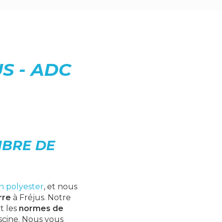
S - ADC
IBRE DE
n polyester
, et nous
rre
à Fréjus. Notre
t les
normes de
iscine. Nous vous