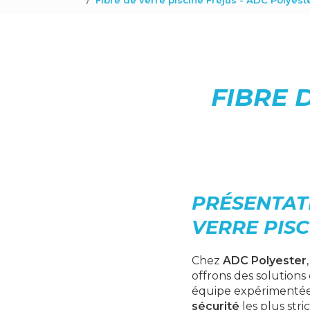
Fibre de verre piscine Fréjus - ADC Polyest
FIBRE 
PRÉSENTATI
VERRE PISC
Chez
ADC Polyester
offrons des solutions
équipe expérimentée e
sécurité
les plus stri