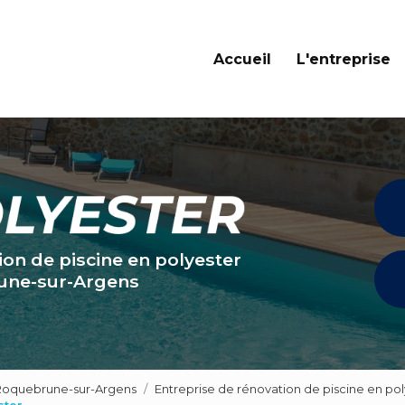
Navigation principale
Accueil
L'entreprise
ion de piscine en polyester
une-sur-Argens
 Roquebrune-sur-Argens
Entreprise de rénovation de piscine en po