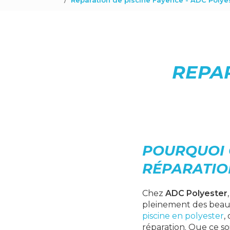
Reparation de piscine Fayence - ADC Polye
REPAR
POURQUOI 
RÉPARATION
Chez
ADC Polyester
pleinement des beaux 
piscine en polyester
,
réparation. Que ce so