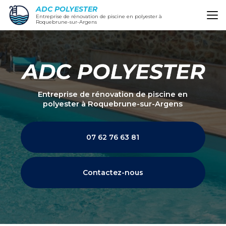
Aller
ADC POLYESTER
au
Entreprise de rénovation de piscine en polyester à
Roquebrune-sur-Argens
contenu
principal
Entreprise de rénovation de piscine en
polyester
à Roquebrune-sur-Argens
07 62 76 63 81
Contactez-nous